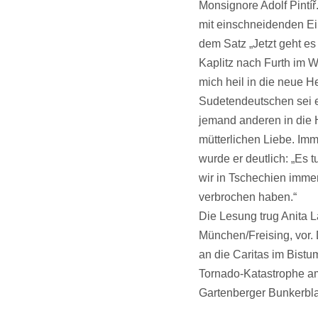
Monsignore Adolf Pintíř
mit einschneidenden Ei
dem Satz „Jetzt geht es
Kaplitz nach Furth im Wa
mich heil in die neue H
Sudetendeutschen sei es
jemand anderen in die H
mütterlichen Liebe. Imm
wurde er deutlich: „Es 
wir in Tschechien immer
verbrochen haben.“
Die Lesung trug Anita 
München/Freising, vor.
an die Caritas im Bistu
Tornado-Katastrophe am
Gartenberger Bunkerbl