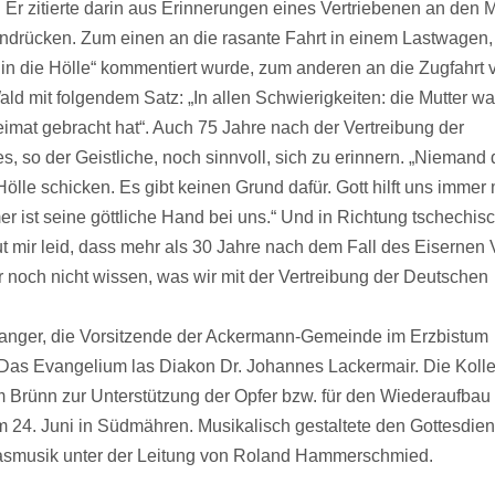
. Er zitierte darin aus Erinnerungen eines Vertriebenen an den 
ndrücken. Zum einen an die rasante Fahrt in einem Lastwagen, 
 in die Hölle“ kommentiert wurde, zum anderen an die Zugfahrt 
ld mit folgendem Satz: „In allen Schwierigkeiten: die Mutter war
eimat gebracht hat“. Auch 75 Jahre nach der Vertreibung der
, so der Geistliche, noch sinnvoll, sich zu erinnern. „Niemand 
ölle schicken. Es gibt keinen Grund dafür. Gott hilft uns immer 
er ist seine göttliche Hand bei uns.“ Und in Richtung tschechisc
tut mir leid, dass mehr als 30 Jahre nach dem Fall des Eisernen
 noch nicht wissen, was wir mit der Vertreibung der Deutschen
Langer, die Vorsitzende der Ackermann-Gemeinde im Erzbistum
 Das Evangelium las Diakon Dr. Johannes Lackermair. Die Kolle
m Brünn zur Unterstützung der Opfer bzw. für den Wiederaufbau
 24. Juni in Südmähren. Musikalisch gestaltete den Gottesdien
asmusik unter der Leitung von Roland Hammerschmied.