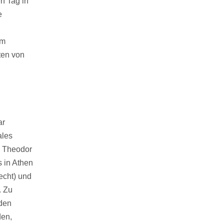
n Tag in
e
em
ten von
ar
ales
n Theodor
s in Athen
echt) und
. Zu
 den
den,