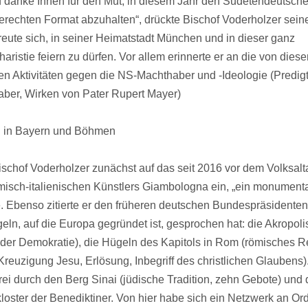
nd danke Ihnen für den Mut, in diesem Jahr den Sudetendeutsche
erechten Format abzuhalten“, drückte Bischof Voderholzer sein
eute sich, in seiner Heimatstadt München und in dieser ganz
ristie feiern zu dürfen. Vor allem erinnerte er an die von dies
 Aktivitäten gegen die NS-Machthaber und -Ideologie (Predig
aber, Wirken von Pater Rupert Mayer)
n in Bayern und Böhmen
Bischof Voderholzer zunächst auf das seit 2016 vor dem Volksalt
misch-italienischen Künstlers Giambologna ein, „ein monument
te. Ebenso zitierte er den früheren deutschen Bundespräsidente
eln, auf die Europa gegründet ist, gesprochen hat: die Akropoli
 der Demokratie), die Hügeln des Kapitols in Rom (römisches R
reuzigung Jesu, Erlösung, Inbegriff des christlichen Glaubens)
ei durch den Berg Sinai (jüdische Tradition, zehn Gebote) und
oster der Benediktiner. Von hier habe sich ein Netzwerk an Or