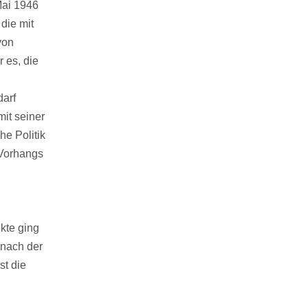
Mai 1946
die mit
von
 es, die
darf
mit seiner
he Politik
 Vorhangs
kte ging
 nach der
st die