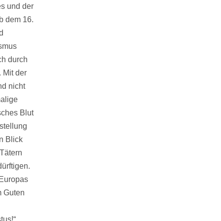
es und der
ab dem 16.
d
ismus
ch durch
. Mit der
nd nicht
malige
sches Blut
stellung
n Blick
 Tätern
ürftigen.
 Europas
m Guten
tus!“,