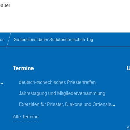
Bauer
es
Gottesdienst beim Sudetendeutschen Tag
Termine
U
deutsch-tschechisches Priestertreffen
Jahrestagung und Mitgliederversammlung
Exerzitien für Priester, Diakone und Ordensleute
Alle Termine
A