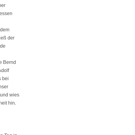
ner
dessen
d dem
ieß der
nde
e Bernd
dolf
 bei
nser
 und wies
eit hin.