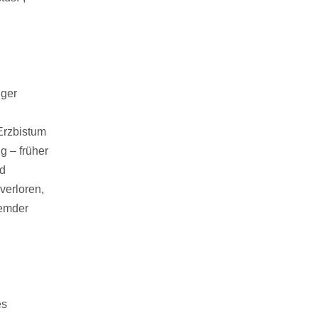
iger
Erzbistum
g – früher
nd
verloren,
remder
es