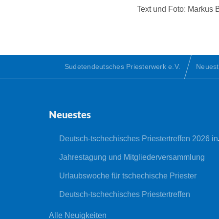
Text und Foto: Markus 
Sudetendeutsches Priesterwerk e.V.
Neuest
Neuestes
Deutsch-tschechisches Priestertreffen 2026 in Nepomuk
Jahrestagung und Mitgliederversammlung
Urlaubswoche für tschechische Priester
Deutsch-tschechisches Priestertreffen
Alle Neuigkeiten