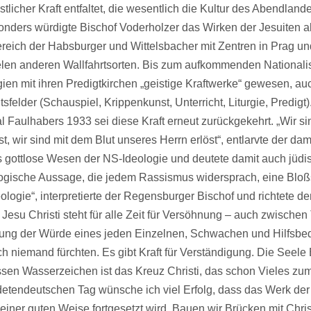
stlicher Kraft entfaltet, die wesentlich die Kultur des Abendland
onders würdigte Bischof Voderholzer das Wirken der Jesuiten 
reich der Habsburger und Wittelsbacher mit Zentren in Prag un
elen anderen Wallfahrtsorten. Bis zum aufkommenden National
gien mit ihren Predigtkirchen „geistige Kraftwerke“ gewesen, au
itsfelder (Schauspiel, Krippenkunst, Unterricht, Liturgie, Predigt)
al Faulhabers 1933 sei diese Kraft erneut zurückgekehrt. „Wir si
t, wir sind mit dem Blut unseres Herrn erlöst“, entlarvte der da
 gottlose Wesen der NS-Ideologie und deutete damit auch jüdi
logische Aussage, die jedem Rassismus widersprach, eine Bloß
ologie“, interpretierte der Regensburger Bischof und richtete de
Jesu Christi steht für alle Zeit für Versöhnung – auch zwischen
htung der Würde eines jeden Einzelnen, Schwachen und Hilfsbed
h niemand fürchten. Es gibt Kraft für Verständigung. Die Seele
essen Wasserzeichen ist das Kreuz Christi, das schon Vieles zu
tendeutschen Tag wünsche ich viel Erfolg, dass das Werk der
einer guten Weise fortgesetzt wird. Bauen wir Brücken mit Chris