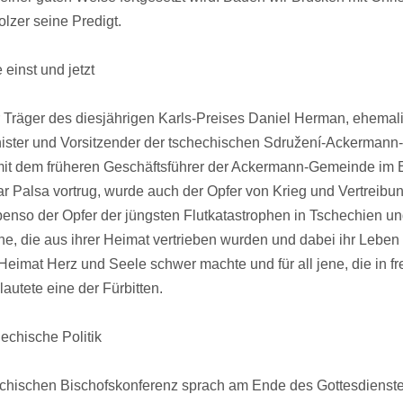
lzer seine Predigt.
 einst und jetzt
er Träger des diesjährigen Karls-Preises Daniel Herman, ehemal
nister und Vorsitzender der tschechischen Sdružení-Ackermann-
 dem früheren Geschäftsführer der Ackermann-Gemeinde im 
 Palsa vortrug, wurde auch der Opfer von Krieg und Vertreibun
benso der Opfer der jüngsten Flutkatastrophen in Tschechien u
ene, die aus ihrer Heimat vertrieben wurden und dabei ihr Leben 
 Heimat Herz und Seele schwer machte und für all jene, die in f
lautete eine der Fürbitten.
echische Politik
chischen Bischofskonferenz sprach am Ende des Gottesdienst