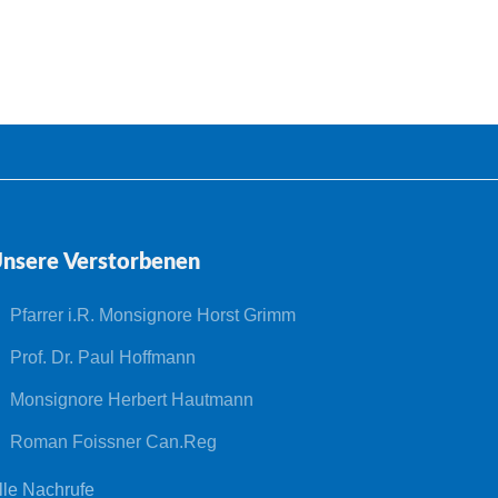
nsere Verstorbenen
Pfarrer i.R. Monsignore Horst Grimm
Prof. Dr. Paul Hoffmann
Monsignore Herbert Hautmann
Roman Foissner Can.Reg
lle Nachrufe