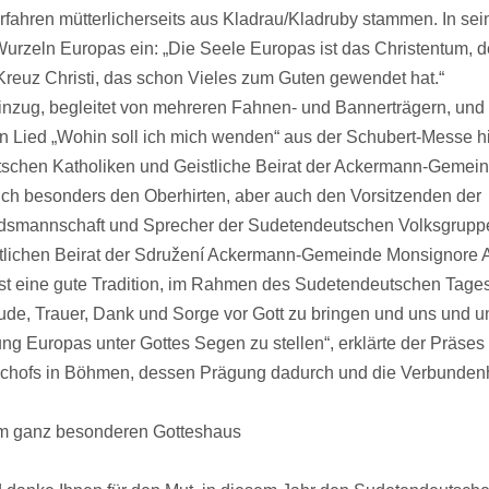
fahren mütterlicherseits aus Kladrau/Kladruby stammen. In sei
 Wurzeln Europas ein: „Die Seele Europas ist das Christentum, 
Kreuz Christi, das schon Vieles zum Guten gewendet hat.“
inzug, begleitet von mehreren Fahnen- und Bannerträgern, un
Lied „Wohin soll ich mich wenden“ aus der Schubert-Messe h
schen Katholiken und Geistliche Beirat der Ackermann-Gemei
ich besonders den Oberhirten, aber auch den Vorsitzenden der
smannschaft und Sprecher der Sudetendeutschen Volksgrupp
tlichen Beirat der Sdružení Ackermann-Gemeinde Monsignore A
 ist eine gute Tradition, im Rahmen des Sudetendeutschen Tages
ude, Trauer, Dank und Sorge vor Gott zu bringen und uns und u
ng Europas unter Gottes Segen zu stellen“, erklärte der Präses
schofs in Böhmen, dessen Prägung dadurch und die Verbundenh
nem ganz besonderen Gotteshaus