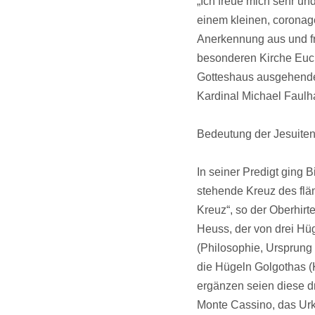
„Ich freue mich sehr u
einem kleinen, coronag
Anerkennung aus und fr
besonderen Kirche Eucha
Gotteshaus ausgehenden
Kardinal Michael Faulh
Bedeutung der Jesuite
In seiner Predigt ging 
stehende Kreuz des flä
Kreuz“, so der Oberhir
Heuss, der von drei Hüg
(Philosophie, Ursprung
die Hügeln Golgothas (K
ergänzen seien diese dr
Monte Cassino, das Urkl