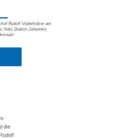
chof Rudolf Voderholzer am
ar, links Diakon Johannes
kermair
um
d die
Rudolf