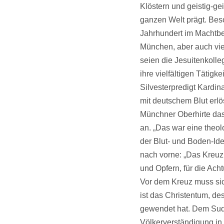
Klöstern und geistig-gei
ganzen Welt prägt. Bes
Jahrhundert im Machtbe
München, aber auch vi
seien die Jesuitenkolle
ihre vielfältigen Tätigke
Silvesterpredigt Kardin
mit deutschem Blut erlös
Münchner Oberhirte das
an. „Das war eine theo
der Blut- und Boden-Ide
nach vorne: „Das Kreuz 
und Opfern, für die Ac
Vor dem Kreuz muss sic
ist das Christentum, d
gewendet hat. Dem Sude
Völkerverständigung in 