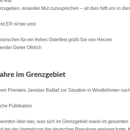
e war.
zugeben, einander Mut zuzusprechen – all dies hilft uns in die
nd ER ist bei uns!
ünschen für ein frohes Osterfest grüßt Sie von Herzen
tender Dieter Olbrich
Jahre im Grenzgebiet
hen Priesters Jaroslav Baštař zur Situation in Westböhmen nac
che Publikation
rt worden über das, was sich im Grenzgebiet sowie im gesamten
 bei der Vertreibung der deutschen Bewohner ereignet hatte.