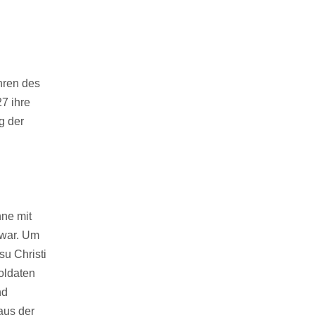
Ehren des
7 ihre
g der
h
ne mit
 war. Um
u Christi
Soldaten
nd
aus der