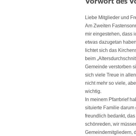
Vorwort des V
Liebe Mitglieder und F
Am Zweiten Fastensonnt
mir eingestehen, dass 
etwas dazugetan haben,
lichtet sich das Kirchen
beim „Altersdurchschnitt
Gemeinde verstorben sin
sich viele Treue in all
nicht mehr so viele, ab
wichtig.
In meinem Pfarrbrief hab
situierte Familie darum
freundlich bedankt, das
schönreden, wir müssen 
Gemeindemitgliedern, d