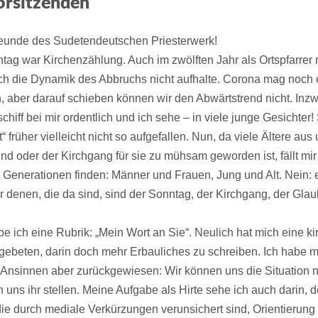
orsitzenden
reunde des Sudetendeutschen Priesterwerk!
ag war Kirchenzählung. Auch im zwölften Jahr als Ortspfarrer 
ich die Dynamik des Abbruchs nicht aufhalte. Corona mag noch
 aber darauf schieben können wir den Abwärtstrend nicht. Inz
schiff bei mir ordentlich und ich sehe – in viele junge Gesichter!
“ früher vielleicht nicht so aufgefallen. Nun, da viele Ältere aus
d oder der Kirchgang für sie zu mühsam geworden ist, fällt mir
en Generationen finden: Männer und Frauen, Jung und Alt. Nein: 
er denen, die da sind, sind der Sonntag, der Kirchgang, der Gla
e ich eine Rubrik: „Mein Wort an Sie“. Neulich hat mich eine kir
 gebeten, darin doch mehr Erbauliches zu schreiben. Ich habe 
 Ansinnen aber zurückgewiesen: Wir können uns die Situation n
uns ihr stellen. Meine Aufgabe als Hirte sehe ich auch darin, 
ie durch mediale Verkürzungen verunsichert sind, Orientierung