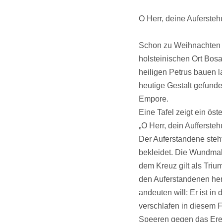
O Herr, deine Aufersteh
Schon zu Weihnachten 20
holsteinischen Ort Bosa
heiligen Petrus bauen l
heutige Gestalt gefunde
Empore.
Eine Tafel zeigt ein öst
„O Herr, dein Auffersteh
Der Auferstandene steh
bekleidet. Die Wundmal
dem Kreuz gilt als Tri
den Auferstandenen her
andeuten will: Er ist i
verschlafen in diesem F
Speeren gegen das Erei