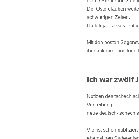
nach Osterfreude zumut
Der Osterglauben weiter
schwierigen Zeiten.
Halleluja – Jesus lebt u
Mit den besten Segensw
ihr dankbarer und fürbit
Ich war zwölf 
Notizen des tschechisc
Vertreibung -
neue deutsch-tschechis
Viel ist schon publizie
ehemaligen Sudetenland