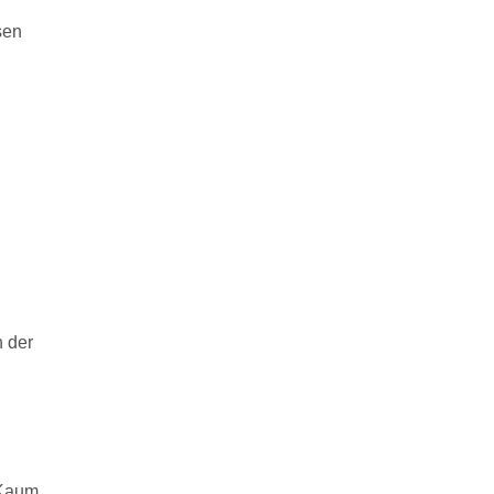
sen
h der
 Kaum