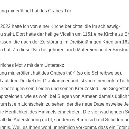
ung mir eröffnet hat des Grabes Tür
22 hatte ich von einer Kirche berichtet, die im schleswig-
u steht. Dort hatte der heilige Vicelin um 1151 eine Kirche zu 
assen, die nach der Zerstörung im Dreißigjährigen Krieg um 162
n hat. Zu dieser Kirche gehören auch Malereien an der Brüstun
erliches Motiv mit dem Untertext:
ung mir, eröffent hatt des Grabes thür“ (so die Schreibweise).
t auf dem Deckel der Grabkammer und ist von einem roten Tuc
e bezeugen sein Leiden und seinen Kreuzestod. Die Siegesfah
umphzeichen, wie es wohl bei Siegen von Armeen damals üblich
um ist ein Lichtschein zu sehen, der die neue Daseinsweise Jes
n die Herrlichkeit des Himmels eingetreten. Die vier wachenden 
all die Auferstehung nicht, sondern wehren sich mit Schilden u
gnis. Weil es ihnen wohl unheimlich vorkommt, dass ein Toter 