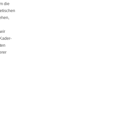
um die
etischen
ehen,
wir
 Kader-
ten
erer