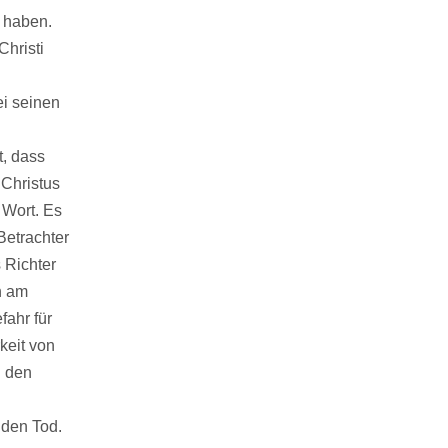
t haben.
Christi
ei seinen
t, dass
 Christus
 Wort. Es
Betrachter
 Richter
n am
fahr für
keit von
n den
 den Tod.