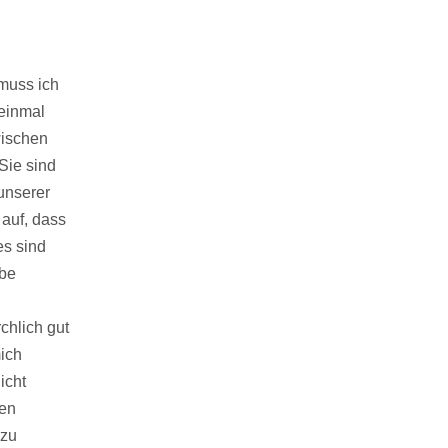
muss ich
 einmal
wischen
 Sie sind
 unserer
 auf, dass
es sind
ube
chlich gut
mich
icht
den
 zu