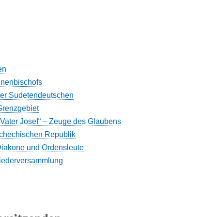
en
enenbischofs
der Sudetendeutschen
Grenzgebiet
 „Vater Josef“ – Zeuge des Glaubens
schechischen Republik
, Diakone und Ordensleute
liederversammlung