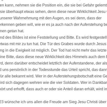
 kann, nehmen sie die Position ein, die sie bei Gefahr gelern
 sie überhaupt etwas sehen, denn diese neue Wirklichkeit Jesu 
ch unserer Wahrnehmung mit den Augen, es sei denn, dass der
rkennen geben will, wie er es ja auch nach der Auferstehung b
nen getan hat.
 des Bildes ist eine Feststellung und Bitte. Es wird festgestell
twas mit mir zu tun hat. Die Tür des Grabes wurde durch Jesus
g in die Ewigkeit ist möglich. Der Tod hat nicht mehr das letzte
eine Bitte, dass diese neue Wirklichkeit des Himmels auch dem 
d, denn darüber entscheidet letztlich der Auferstandene, der als
uns persönlich in der Todesstunde das Urteil spricht, das dan
für alle bekannt wird. Wer in der Auferstehungsbotschaft eine Ge
ird sich dagegen wehren wie die vier Soldaten. Wer in Dankbar
rt und erhofft, dass auch er oder sie Anteil daran erhält, wird i
23 wünsche ich uns allen die Freude am Sieg Jesu Christi über