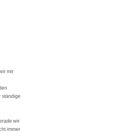
wir mir
nden
 ständige
erade wir
cht immer