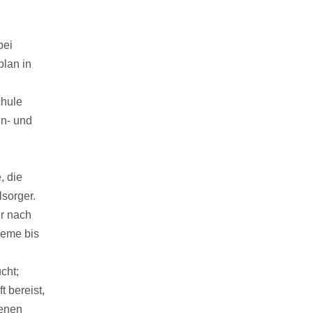
bei
lan in
chule
in- und
, die
sorger.
er nach
leme bis
cht;
 bereist,
denen