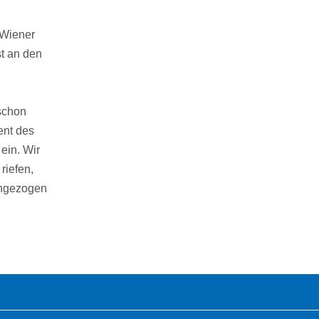
 Wiener
st an den
 schon
ent des
 ein. Wir
riefen,
ingezogen