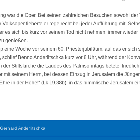
ng war die Oper. Bei seinen zahlreichen Besuchen sowohl der
 Volksoper fieberte er regelrecht bei jeder Aufführung mit. Selb
ß er es sich bis kurz vor seinem Tod nicht nehmen, immer wieder
zu genießen.
p eine Woche vor seinem 60. Priesterjubiläum, auf das er sich
e, schlief Benno Anderlitschka kurz vor 8 Uhr, während der Konv
n der Stiftskirche die Laudes des Palmsonntags betete, friedlich
er mit seinem Herrn, bei dessen Einzug in Jerusalem die Jünger 
Ehre in der Höhe!“ (Lk 19,38b), in das himmlische Jerusalem e
Gerhard Anderlitschka