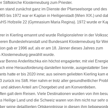
 Stiftskirche Klosterneuburg zum Priester.
ken stand zunächst ganz im Dienste der Pfarrseelsorge und des
965 bis 1972 war er Kaplan in Heiligenstadt (Wien XIX.) und da
 AHS Hofzeile 22 (Gymnasium Maria Regina). 1972 wurde er Kap
er in Kierling ernannt und wurde Religionslehrer in der Volkss
heren Bundeslehranstalt und Bundesamt Klosterneuburg für We
ion gab er 1996 auf, als er am 18. Jänner dieses Jahres zum
es Klosterneuburg gewählt wurde.
war Benno Anderlitschka ein höchst engagierter, mit viel Energie
ch eine Herausforderung darstellen konnte, ausgestatteter Seel
nts hatte er bis 2020 inne; aus seinem geliebten Kierling kam 
zurück ins Stift. Hier nahm er trotz aller gesundheitlicher Prob
en und aktiven Anteil am Chorgebet und am Konventleben.
ften galt dem Reisen. Viele Destinationen wurden von ihm besu
s Heilige Land und die Schweiz waren von ihm nicht nur sehr oft
ber seine detaillierten Ortskenntnisse in diesen ihm liebgewor