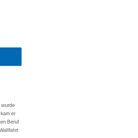
r wurde
 kam er
den Beruf
Wallfahrt