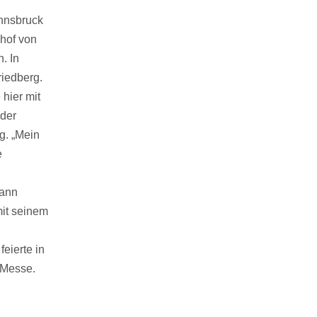
Innsbruck
chof von
. In
riedberg.
hier mit
eder
g. „Mein
e
hann
mit seinem
eierte in
 Messe.