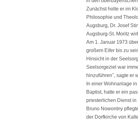
in den oberbayerischen W
Zunächst holte er im Klo
Philosophie und Theolo
Augsburg, Dr. Josef Stim
Augsburg-St. Moritz wir
Am 1. Januar 1973 über
großem Eifer bis zu sei
Hinsicht in der Seelsor
Seelsorgeziel war immer
hinzuführen", sagte er w
In einer Wohnanlage in
Baptist, hatte er ein p
priesterlichen Dienst 
Bruno Nowontny pflegte
der Dorfkirche von Kal