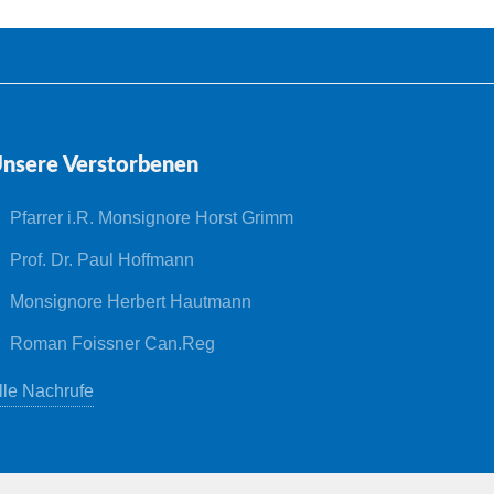
nsere Verstorbenen
Pfarrer i.R. Monsignore Horst Grimm
Prof. Dr. Paul Hoffmann
Monsignore Herbert Hautmann
Roman Foissner Can.Reg
lle Nachrufe