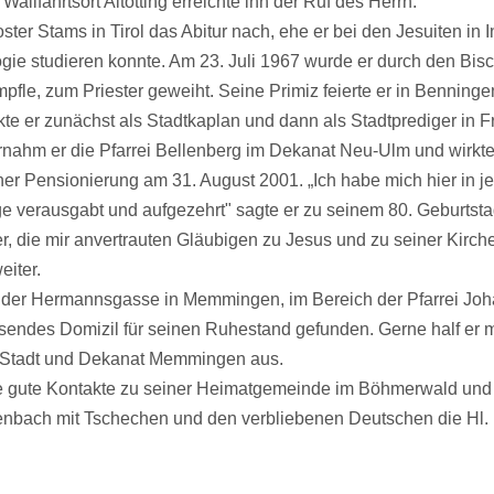
allfahrtsort Altötting erreichte ihn der Ruf des Herrn.
ster Stams in Tirol das Abitur nach, ehe er bei den Jesuiten in 
gie studieren konnte. Am 23. Juli 1967 wurde er durch den Bis
pfle, zum Priester geweiht. Seine Primiz feierte er in Benningen
kte er zunächst als Stadtkaplan und dann als Stadtprediger in F
nahm er die Pfarrei Bellenberg im Dekanat Neu-Ulm und wirkte 
ner Pensionierung am 31. August 2001. „Ich habe mich hier in j
ge verausgabt und aufgezehrt" sagte er zu seinem 80. Geburtsta
, die mir anvertrauten Gläubigen zu Jesus und zu seiner Kirch
eiter.
 der Hermannsgasse in Memmingen, im Bereich der Pfarrei Jo
assendes Domizil für seinen Ruhestand gefunden. Gerne half er 
in Stadt und Dekanat Memmingen aus.
 gute Kontakte zu seiner Heimatgemeinde im Böhmerwald und f
tenbach mit Tschechen und den verbliebenen Deutschen die Hl.