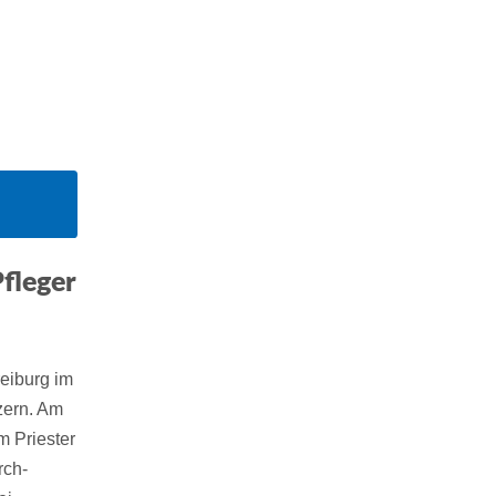
fleger
eiburg im
zern. Am
m Priester
rch-