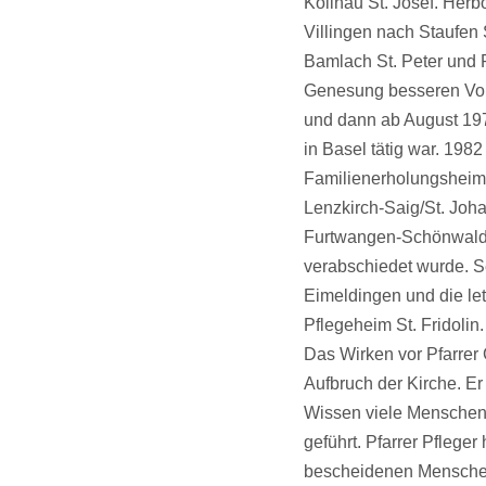
Kollnau St. Josef. Herb
Villingen nach Staufen 
Bamlach St. Peter und P
Genesung besseren Vora
und dann ab August 1975
in Basel tätig war. 1982
Familienerholungsheim 
Lenzkirch-Saig/St. Joh
Furtwangen-Schönwald/S
verabschiedet wurde. S
Eimeldingen und die le
Pflegeheim St. Fridolin.
Das Wirken vor Pfarrer
Aufbruch der Kirche. E
Wissen viele Menschen 
geführt. Pfarrer Pflege
bescheidenen Menschen