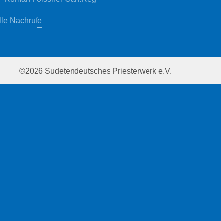
lle Nachrufe
©2026 Sudetendeutsches Priesterwerk e.V.