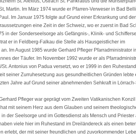
olzheim St. Alexius, Ostrach St. Pankratius und die Münsterpfarr
St, Martin. Im März 1974 wurde er Pfarren-Verweser in Bad Bell
aul. Im Januar 1975 folgte auf Grund einer Erkrankung und den
ussetzungen eine Zeit in der Schweiz, wo er zuerst in Bad S
 in der Sonderseelsorge als Gefängnis-, Klinik- und Schiffers
 trat er in Feldberg-Falkau die Stelle als Hausgeistlicher im
an. Im August 1985 wurde Gerhard Pfleger Pfarradministrator i
annes der Täufer. Im November 1992 wurde er als Pfarradminist
t. Antonius von Padua versetzt, wo er 1999 in den Ruhestand
eit seiner Zurruhesetzung aus gesundheitlichen Gründen lebte e
tzten Jahre auf Grund seiner abnehmenden Sehkraft in Lörrach-
 Gerhard Pfleger war geprägt vom Zweiten Vatikanischen Konzi
r hat mit seinem Herz aus dem Glauben und seinem theologisc
in der Seelsorge und im Gottesdienst als Mensch und Priester a
r haben viele hier im Ruhestand im Dreiländereck als einen bet
 erlebt, der mit seiner freundlichen und zuvorkommender Leb