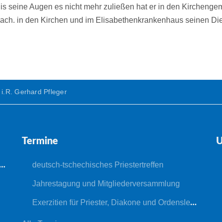
Bis seine Augen es nicht mehr zuließen hat er in den Kircheng
ach. in den Kirchen und im Elisabethenkrankenhaus seinen Di
 i.R. Gerhard Pfleger
Termine
U
deutsch-tschechisches Priestertreffen
Jahrestagung und Mitgliederversammlung
Exerzitien für Priester, Diakone und Ordensleute