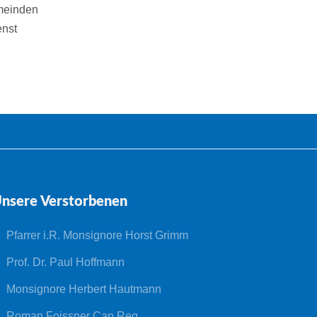
emeinden
enst
nsere Verstorbenen
Pfarrer i.R. Monsignore Horst Grimm
Prof. Dr. Paul Hoffmann
Monsignore Herbert Hautmann
Roman Foissner Can.Reg