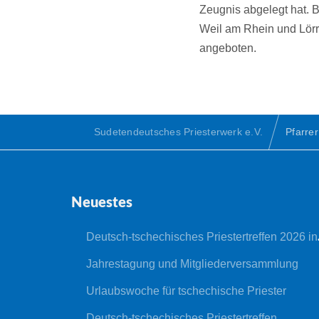
Zeugnis abgelegt hat. 
Weil am Rhein und Lörr
angeboten.
Sudetendeutsches Priesterwerk e.V.
Pfarrer
Neuestes
Deutsch-tschechisches Priestertreffen 2026 in Nepomuk
Jahrestagung und Mitgliederversammlung
Urlaubswoche für tschechische Priester
Deutsch-tschechisches Priestertreffen