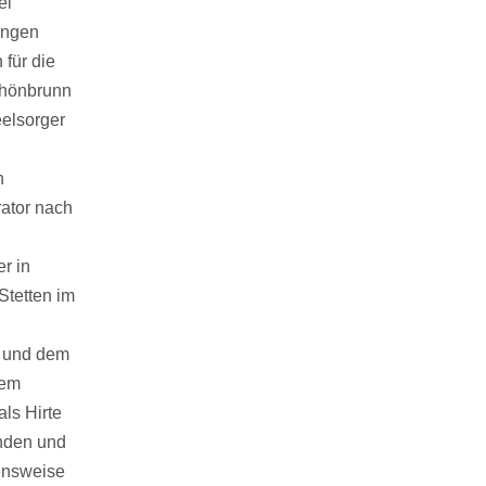
ei
ingen
 für die
chönbrunn
eelsorger
n
rator nach
r in
Stetten im
l und dem
hem
ls Hirte
enden und
ensweise