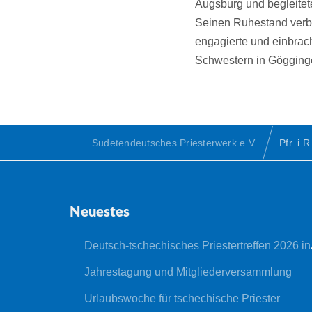
Augsburg und begleitet
Seinen Ruhestand verbra
engagierte und einbrac
Schwestern in Göggingen
Sudetendeutsches Priesterwerk e.V.
Pfr. i
Neuestes
Deutsch-tschechisches Priestertreffen 2026 in Nepomuk
Jahrestagung und Mitgliederversammlung
Urlaubswoche für tschechische Priester