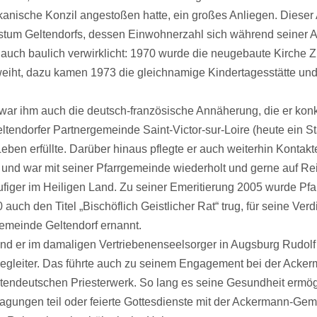
anische Konzil angestoßen hatte, ein großes Anliegen. Dieser
tum Geltendorfs, dessen Einwohnerzahl sich während seiner A
 auch baulich verwirklicht: 1970 wurde die neugebaute Kirche 
eiht, dazu kamen 1973 die gleichnamige Kindertagesstätte und
war ihm auch die deutsch-französische Annäherung, die er konk
tendorfer Partnergemeinde Saint-Victor-sur-Loire (heute ein Sta
Leben erfüllte. Darüber hinaus pflegte er auch weiterhin Kontakt
nd war mit seiner Pfarrgemeinde wiederholt und gerne auf Re
figer im Heiligen Land. Zu seiner Emeritierung 2005 wurde Pfa
 auch den Titel „Bischöflich Geistlicher Rat“ trug, für seine Verd
emeinde Geltendorf ernannt.
and er im damaligen Vertriebenenseelsorger in Augsburg Rudol
egleiter. Das führte auch zu seinem Engagement bei der Acke
ndeutschen Priesterwerk. So lang es seine Gesundheit ermögl
agungen teil oder feierte Gottesdienste mit der Ackermann-Gem