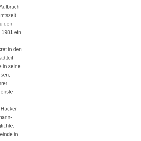
 Aufbruch
mtszeit
Zu den
 1981 ein
ret in den
dtteil
e in seine
isen,
rrer
ienste
f Hacker
rmann-
ichte,
einde in