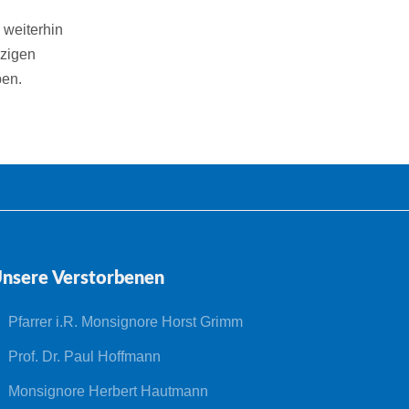
 weiterhin
rzigen
ben.
nsere Verstorbenen
Pfarrer i.R. Monsignore Horst Grimm
Prof. Dr. Paul Hoffmann
Monsignore Herbert Hautmann