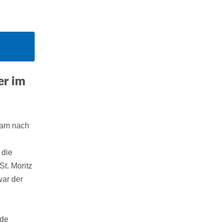
er im
kam nach
 die
t. Moritz
war der
nde