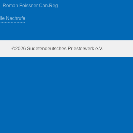
Roman Foissner Can.Reg
lle Nachrufe
©2026 Sudetendeutsches Priesterwerk e.V.