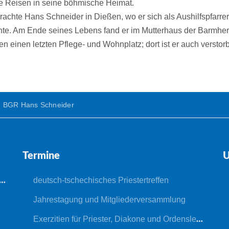
e Reisen in seine böhmische Heimat.
chte Hans Schneider in Dießen, wo er sich als Aushilfspfarrer
hte. Am Ende seines Lebens fand er im Mutterhaus der Barmhe
 einen letzten Pflege- und Wohnplatz; dort ist er auch verstor
.R. BGR Hans Schneider
Termine
U
deutsch-tschechisches Priestertreffen
Jahrestagung und Mitgliederversammlung
Exerzitien für Priester, Diakone und Ordensleute